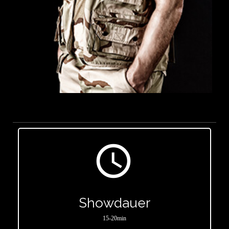
access_time
Showdauer
15-20min