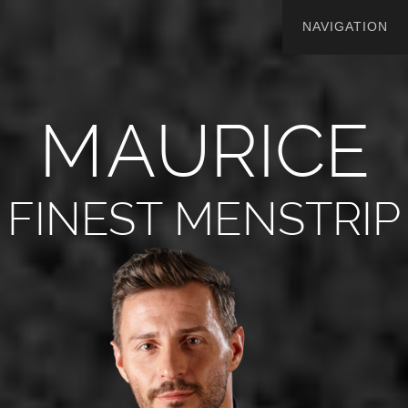
M
A
U
R
I
C
E
FINEST MENSTRIP